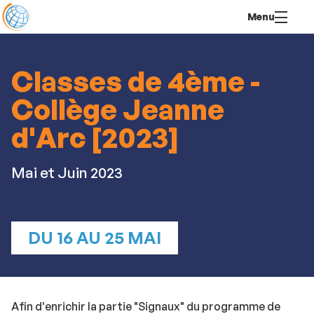
Aller
Navigation
Accès
Connexion
Menu
au
directs
contenu
Classes de 4ème -
Collège Jeanne
d'Arc [2023]
Mai et Juin 2023
DU 16 AU 25 MAI
Afin d'enrichir la partie "Signaux" du programme de