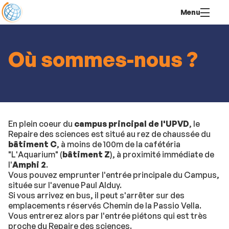
Aller
Navigation
Accès
Connexion
Menu
au
directs
contenu
Où sommes-nous ?
En plein coeur du
campus principal de l'UPVD
, le
Repaire des sciences est situé au rez de chaussée du
bâtiment C
, à moins de 100m de la cafétéria
"L'Aquarium" (
bâtiment Z
), à proximité immédiate de
l'
Amphi 2
.
Vous pouvez emprunter l'entrée principale du Campus,
située sur l'avenue Paul Alduy.
Si vous arrivez en bus, il peut s'arrêter sur des
emplacements réservés Chemin de la Passio Vella.
Vous entrerez alors par l'entrée piétons qui est très
proche du Repaire des sciences.