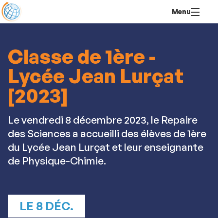
Aller
Navigation
Accès
Connexion
Menu
au
directs
contenu
Classe de 1ère -
Lycée Jean Lurçat
[2023]
Le vendredi 8 décembre 2023, le Repaire
des Sciences a accueilli des élèves de 1ère
du Lycée Jean Lurçat et leur enseignante
de Physique-Chimie.
LE 8 DÉC.